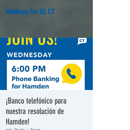
Medicare For All CT
¡Banco telefónico para
nuestra resolución de
Hamden!
mié, 01 dic
  |  
Zoom