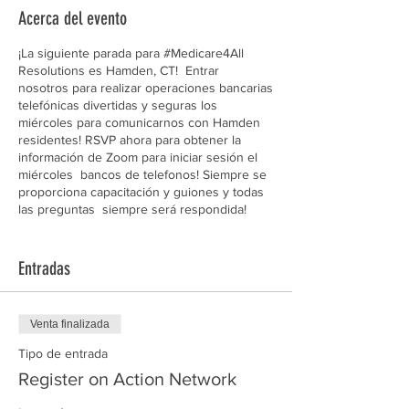
Acerca del evento
¡La siguiente parada para #Medicare4All
Resolutions es Hamden, CT! Entrar
nosotros para realizar operaciones bancarias
telefónicas divertidas y seguras los
miércoles para comunicarnos con Hamden
residentes! RSVP ahora para obtener la
información de Zoom para iniciar sesión el
miércoles bancos de telefonos! Siempre se
proporciona capacitación y guiones y todas
las preguntas siempre será respondida!
Tras el éxito de nuestro New Haven
esfuerzo de Resolución de toda la ciudad,
Entradas
ahora nos estamos aventurando en los
vecinos Hamden para hablar con los
residentes sobre la atención médica
Venta finalizada
universal y cómo pueden crecer su propio
poder para exigir Medicare para Todos de
Tipo de entrada
sus electos funcionarios
Register on Action Network
Confirme su asistencia ahora para obtener la