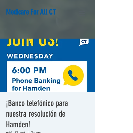
Medicare For All CT
¡Banco telefónico para
nuestra resolución de
Hamden!
mié, 13 oct
  |  
Zoom