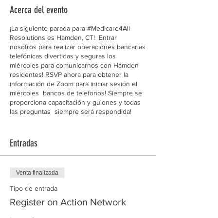
Acerca del evento
¡La siguiente parada para #Medicare4All
Resolutions es Hamden, CT! Entrar
nosotros para realizar operaciones bancarias
telefónicas divertidas y seguras los
miércoles para comunicarnos con Hamden
residentes! RSVP ahora para obtener la
información de Zoom para iniciar sesión el
miércoles bancos de telefonos! Siempre se
proporciona capacitación y guiones y todas
las preguntas siempre será respondida!
Tras el éxito de nuestro New Haven
esfuerzo de Resolución de toda la ciudad,
Entradas
ahora nos estamos aventurando en los
vecinos Hamden para hablar con los
residentes sobre la atención médica
Venta finalizada
universal y cómo pueden crecer su propio
poder para exigir Medicare para Todos de
Tipo de entrada
sus electos funcionarios
Register on Action Network
Confirme su asistencia ahora para obtener la